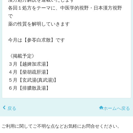
各回１処方をテーマに、中医学的視野・日本漢方視野
で
薬の性質を解明していきます
今月は【参苓白朮散】です
《掲載予定》
３月【越婢加朮湯】
４月【柴胡疏肝湯】
５月【玄武湯(真武湯)】
６月【排膿散及湯】
戻る
ホームへ戻る
ご利用に関してご不明な点などお気軽にお問合せください。