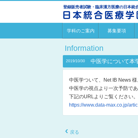
登録販売者試験・臨床漢方医療の日本統合
学科のご案内
募集要項
Information
中医学について本学
2019/10/30
中医学ついて、Net IB New
中医学の視点より一次予防であ
下記のURLよりご覧ください
https://www.data-max.co.jp/arti
戻る