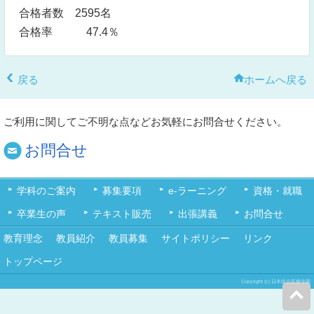
合格者数 2595名
合格率 47.4％
戻る
ホームへ戻る
ご利用に関してご不明な点などお気軽にお問合せください。
お問合せ
学科のご案内
募集要項
e-ラーニング
資格・就職
卒業生の声
テキスト販売
出張講義
お問合せ
教育理念
教員紹介
教員募集
サイトポリシー
リンク
トップページ
Copyright (c) 日本統合医療学園