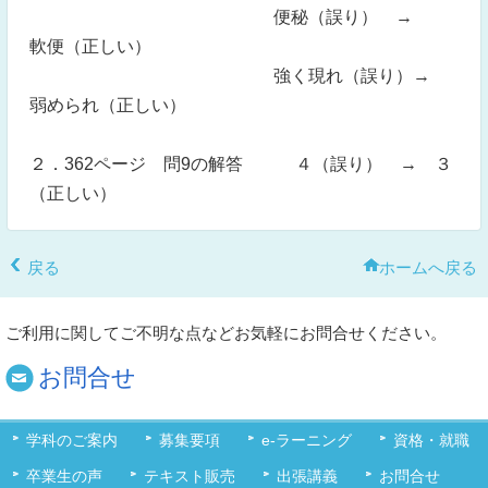
便秘（誤り） →
軟便（正しい）
強く現れ（誤り）→
弱められ（正しい）
２．362ページ 問9の解答 ４（誤り） → ３
（正しい）
戻る
ホームへ戻る
ご利用に関してご不明な点などお気軽にお問合せください。
お問合せ
学科のご案内
募集要項
e-ラーニング
資格・就職
卒業生の声
テキスト販売
出張講義
お問合せ