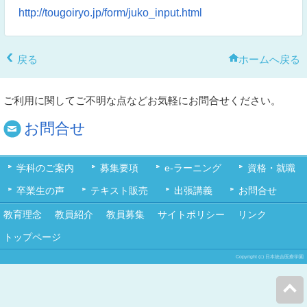
http://tougoiryo.jp/form/juko_input.html
戻る
ホームへ戻る
ご利用に関してご不明な点などお気軽にお問合せください。
お問合せ
学科のご案内
募集要項
e-ラーニング
資格・就職
卒業生の声
テキスト販売
出張講義
お問合せ
教育理念
教員紹介
教員募集
サイトポリシー
リンク
トップページ
Copyright (c) 日本統合医療学園